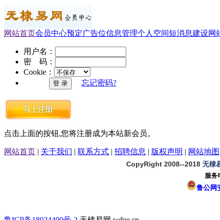
网站首页
会员中心
预定广告位
信息管理
个人空间
短消息
建设网
用户名：
密 码：
Cookie：
忘记密码?
点击上面的按钮,您将注册成为本站新会员。
网站首页
|
关于我们
|
联系方式
|
招聘信息
|
版权声明
|
网站地图
CopyRight 2008--2018
无棣
服务电
鲁公网安备
鲁ICP备18024400号-2
无棣易网 wdee.cn