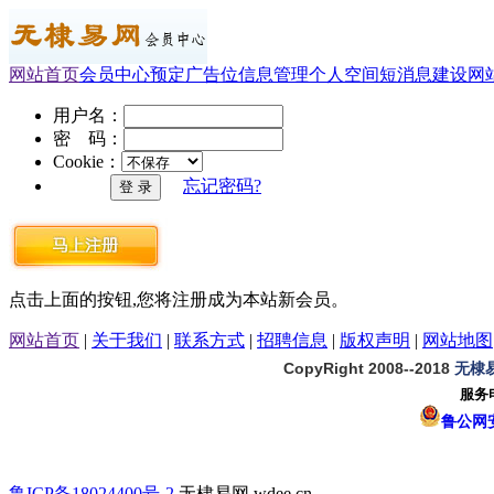
网站首页
会员中心
预定广告位
信息管理
个人空间
短消息
建设网
用户名：
密 码：
Cookie：
忘记密码?
点击上面的按钮,您将注册成为本站新会员。
网站首页
|
关于我们
|
联系方式
|
招聘信息
|
版权声明
|
网站地图
CopyRight 2008--2018
无棣
服务电
鲁公网安备
鲁ICP备18024400号-2
无棣易网 wdee.cn