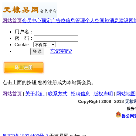
网站首页
会员中心
预定广告位
信息管理
个人空间
短消息
建设网
用户名：
密 码：
Cookie：
忘记密码?
点击上面的按钮,您将注册成为本站新会员。
网站首页
|
关于我们
|
联系方式
|
招聘信息
|
版权声明
|
网站地图
CopyRight 2008--2018
无棣
服务电
鲁公网安备
鲁ICP备18024400号-2
无棣易网 wdee.cn