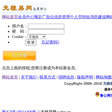
网站首页
会员中心
预定广告位
信息管理
个人空间
短消息
建设网
用户名：
密 码：
Cookie：
忘记密码?
点击上面的按钮,您将注册成为本站新会员。
网站首页
|
关于我们
|
联系方式
|
招聘信息
|
版权声明
|
网站地图
CopyRight 2008--2018
无棣
服务电
鲁公网安备
鲁ICP备18024400号-2
无棣易网 wdee.cn