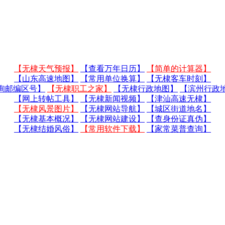
【无棣天气预报】
【查看万年日历】
【简单的计算器】
【山东高速地图】
【常用单位换算】
【无棣客车时刻】
询邮编区号】
【无棣职工之家】
【无棣行政地图】
【滨州行政
【网上转帖工具】
【无棣新闻视频】
【津汕高速无棣】
【无棣风景图片】
【无棣网站导航】
【城区街道地名】
【无棣基本概况】
【无棣网站建设】
【查身份证真伪】
【无棣结婚风俗】
【常用软件下载】
【家常菜普查询】