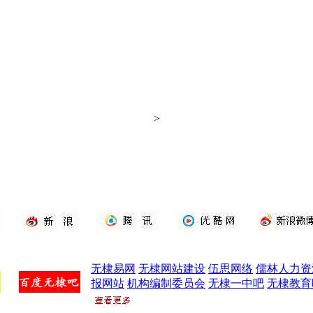
>
新浪
腾讯
优酷
新浪微博
无棣易网
无棣网站建设
伍思网络
儒林人力资
报网站
机构编制委员会
无棣一中吧
无棣教育
百度无棣吧