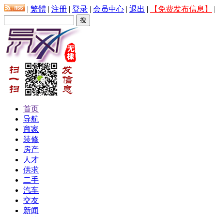
|
繁體
|
注册
|
登录
|
会员中心
|
退出
|
【免费发布信息】
首页
导航
商家
装修
房产
人才
供求
二手
汽车
交友
新闻