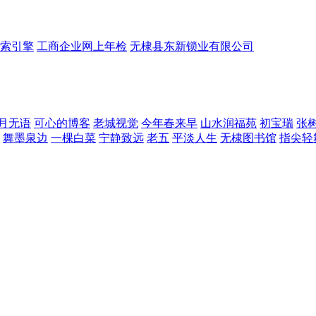
索引擎
工商企业网上年检
无棣县东新锁业有限公司
月无语
可心的博客
老城视觉
今年春来早
山水润福苑
初宝瑞
张
舞墨泉边
一棵白菜
宁静致远
老五
平淡人生
无棣图书馆
指尖轻