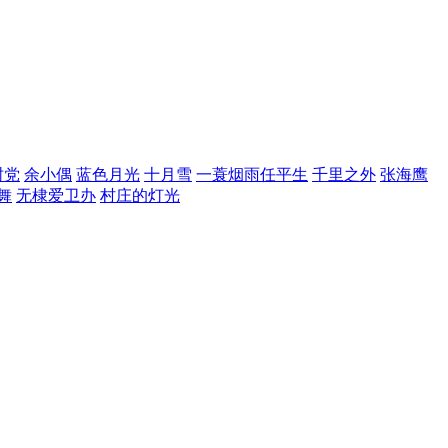
树党
余小偶
蓝色月光
十月雪
一蓑烟雨任平生
千里之外
张海鹰
舞
无棣爱卫办
村庄的灯光