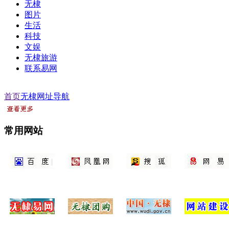
无棣
图片
生活
科技
文娱
无棣旅游
联系易网
首页
无棣网址导航
常用网站
百度
凤凰网
搜虎
网易
无棣易网
无棣团购网
无棣政务网
无棣网站建