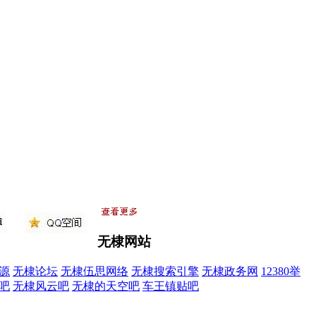
无棣网站
qq空间
源
无棣论坛
无棣伍思网络
无棣搜索引擎
无棣政务网
12380举
吧
无棣风云吧
无棣的天空吧
车王镇贴吧