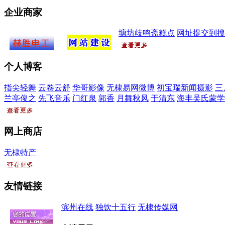
设
企业商家
塘坊歧鸣斋糕点
网址提交到搜
滨州赫胜电
无棣网站建
个人博客
力工程有限
设
公司
指尖轻舞
云卷云舒
华哥影像
无棣易网微博
初宝瑞新闻摄影
三
兰亭俊之
先飞音乐
门红泉
郭香
月舞秋风
于清东
海丰吴氏蒙学
网上商店
无棣特产
友情链接
滨州在线
独饮十五行
无棣传媒网