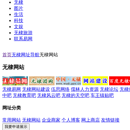
无棣
图片
生活
科技
文娱
无棣旅游
联系易网
首页
无棣网址导航
无棣网站
无棣网站
无棣易网
无棣网站建设
伍思网络
儒林人力资源
无棣论坛
无棣
中吧
无棣教育吧
无棣风云吧
无棣的天空吧
车王镇贴吧
网址分类
常用网站
无棣网站
企业商家
个人博客
网上商店
友情链接