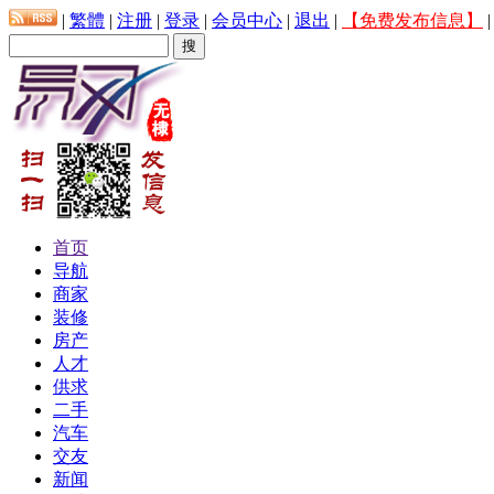
|
繁體
|
注册
|
登录
|
会员中心
|
退出
|
【免费发布信息】
首页
导航
商家
装修
房产
人才
供求
二手
汽车
交友
新闻