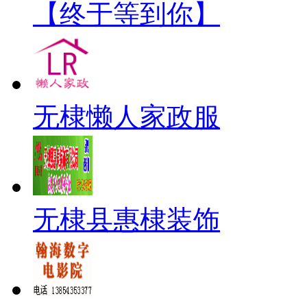
【终于等到你】
无棣懒人家政服
无棣县惠棣装饰